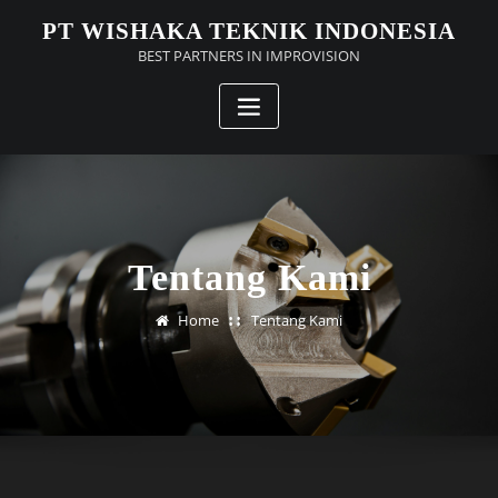
Skip
PT WISHAKA TEKNIK INDONESIA
to
BEST PARTNERS IN IMPROVISION
content
Tentang Kami
Home
Tentang Kami