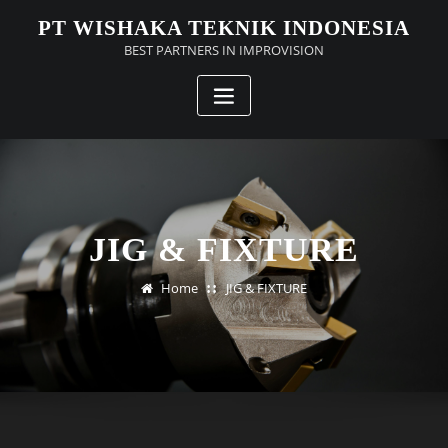
Skip
PT WISHAKA TEKNIK INDONESIA
to
BEST PARTNERS IN IMPROVISION
content
JIG & FIXTURE
Home
JIG & FIXTURE