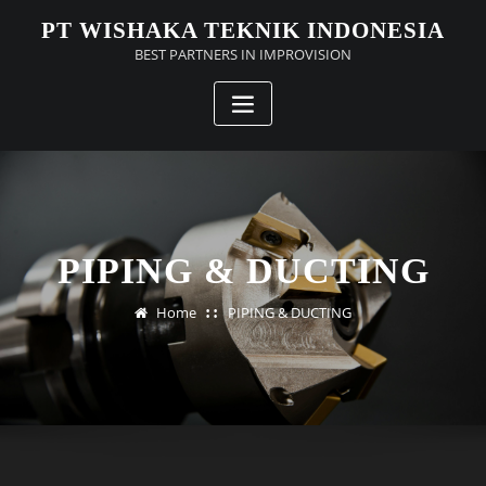
Skip
PT WISHAKA TEKNIK INDONESIA
to
BEST PARTNERS IN IMPROVISION
content
PIPING & DUCTING
Home
PIPING & DUCTING