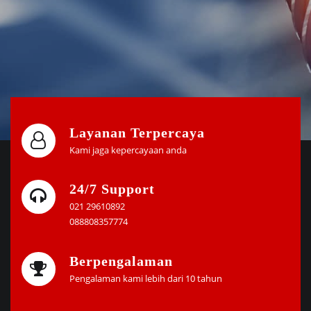
Layanan Terpercaya
Kami jaga kepercayaan anda
24/7 Support
021 29610892
088808357774
Berpengalaman
Pengalaman kami lebih dari 10 tahun