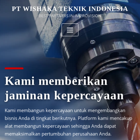
Skip
PT WISHAKA TEKNIK INDONESIA
to
BEST PARTNERS IN IMPROVISION
content
Kami memberikan
jaminan kepercayaan
Kami membangun kepercayaan untuk mengembangkan
bisnis Anda di tingkat berikutnya. Platform kami mencakup
alat membangun kepercayaan sehingga Anda dapat
memaksimalkan pertumbuhan perusahaan Anda.